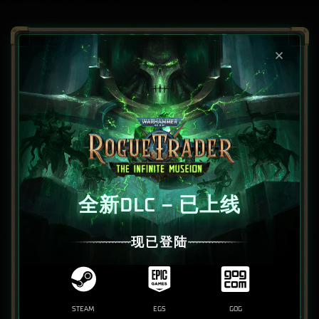
您的同伴
全新DLC – 已上线
现已登陆
阿贝拉德·韦尔森
STEAM
EGS
GOG