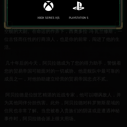
“我确信那样的牺牲必不可少，而且正如时间所证明
的那样，那样的牺牲并非徒劳。”
XBOX SERIES X|S
PLAYSTATION 5
勤勉而专横的阿贝拉德·韦尔森曾任职于帝国海军，担任虚
空舰的大副。在命运的作弄下，西奥多拉·冯·瓦兰修斯，一
位古怪而任性的行商浪人，也是你的前辈，闯进了他的生
活。

 几十年后的今天，阿贝拉德成为了您的得力助手，警惕着
您的贸易帝国可能面对的一切威胁。他是舰队中最可靠的
成员之一，对他协助建立经营的贸易帝国忠贞不贰。

 阿贝拉德是位技艺精湛的近战专家，他可以嘲讽敌人，并
为其他同伴分担伤害。此外，阿贝拉德对科罗努斯星域的
住民也非常了解。当您被卷入贵族们的阴谋或是遭遇神秘
事件时，阿贝拉德会派上很大用场。