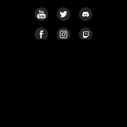
Privacy Policy
Cookie Policy
Warhammer 40.000: Rogue Trader © Copyright Games Workshop
Limited, 2022. Warhammer 40.000: Rogue Trader, the Warhammer
40.000: Rogue Trader logo, GW, Games Workshop, Space Marine,
40K, Warhammer, Warhammer 40.000, the ‘Aquila’ Double-
headed Eagle logo, and all associated logos, illustrations, images,
names, creatures, races, vehicles, locations, weapons, characters,
and the distinctive likeness thereof, are either ® or TM, and/or ©
Games Workshop Limited, variably registered around the world,
and used under license. All rights reserved to their respective
owners.