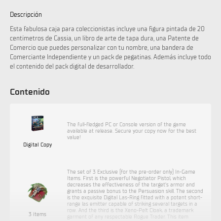
Descripción
Esta fabulosa caja para coleccionistas incluye una figura pintada de 20
centímetros de Cassia, un libro de arte de tapa dura, una Patente de
Comercio que puedes personalizar con tu nombre, una bandera de
Comerciante Independiente y un pack de pegatinas. Además incluye todo
el contenido del pack digital de desarrollador.
Contenido
The full-fledged PC or Console version of the game
available at release. Secure your copy now for the best
value!
Digital Copy
The set of 3 Exclusive (for the pre-order only) In-Game
Items. First is the powerful Negotiator Pistol, which
decreases the effectiveness of the target's armor and
grants a passive bonus to the Persuasion skill. The second
is the exquisite Digital Las-Ring fitted with a potent short-
range las emitter capable of striking several targets in a
row. And the third is the Xeno-Pelt Cloak, a trademark
3 items
garment of any respectable Rogue Trader. This item